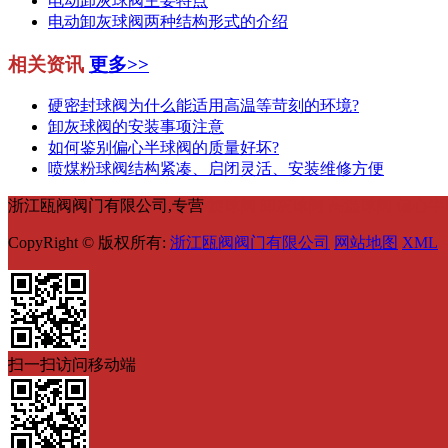
电动卸灰球阀主要特点
电动卸灰球阀两种结构形式的介绍
相关资讯
更多>>
硬密封球阀为什么能适用高温等苛刻的环境?
卸灰球阀的安装事项注意
如何鉴别偏心半球阀的质量好坏?
喷煤粉球阀结构紧凑、启闭灵活、安装维修方便
浙江瓯阀阀门有限公司,专营
旋球阀
卸灰球阀
高温球阀
偏心半
CopyRight © 版权所有:
浙江瓯阀阀门有限公司
网站地图
XML
扫一扫访问移动端