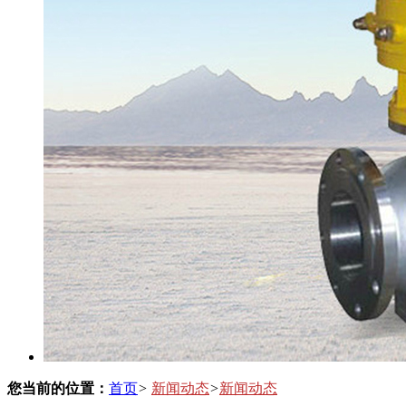
您当前的位置：
首页
>
新闻动态
>
新闻动态