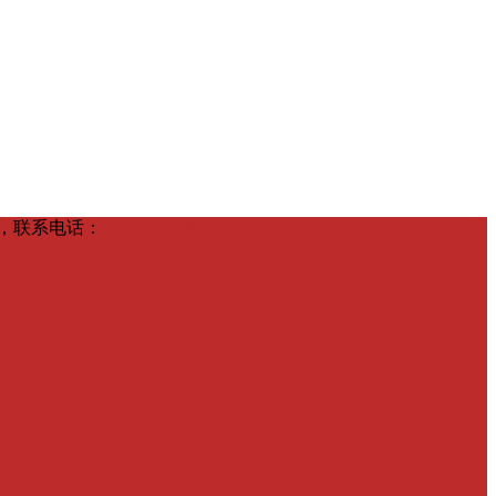
，联系电话：
15858046588