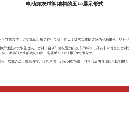
电动卸灰球阀结构的五种展示形式
密封的可靠程度，避免球体受压后产生位移，所以本球阀采用固定球的结构形式。这种
弹性密封的双重优点，密封带自动补偿装置的卸灰专用球阀，具有非常优良的密封
补偿了磨损而产生的密封间隙，也就延长了密封面的使用寿命。
度高、功能齐全、性能可靠、结构紧凑、安装调整简便，对阀门启闭可远距离控制也可