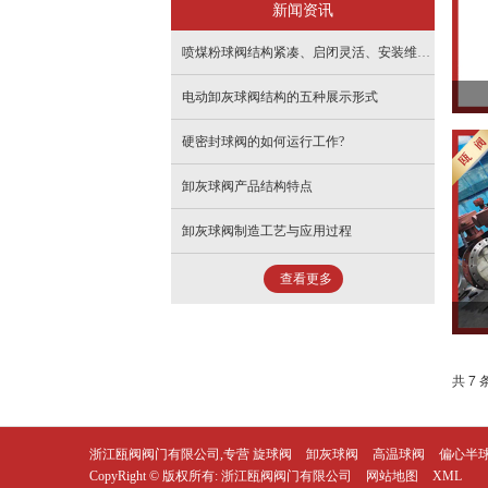
新闻资讯
喷煤粉球阀结构紧凑、启闭灵活、安装维修方便
电动卸灰球阀结构的五种展示形式
硬密封球阀的如何运行工作?
卸灰球阀产品结构特点
卸灰球阀制造工艺与应用过程
查看更多
共 7 
浙江瓯阀阀门有限公司,专营
旋球阀
卸灰球阀
高温球阀
偏心半
CopyRight © 版权所有:
浙江瓯阀阀门有限公司
网站地图
XML