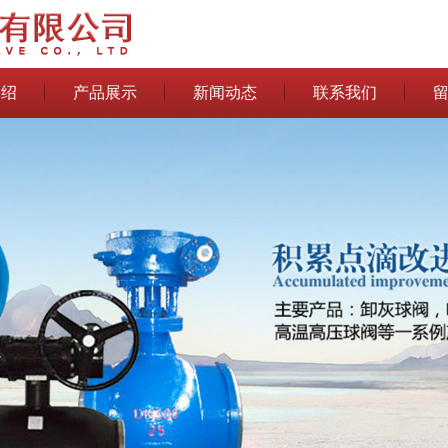
介绍
产品展示
新闻动态
联系我们