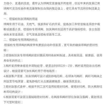
力很小、直通的流道。通常认为球阀宜直接做开闭使用，但近年来的发展已将
球阀可灵活性操作将流量限制在自我的预定值上，使它具有节流和控制流量之
用。
一、喷煤粉卸灰球阀的用途
球阀常用于石油、天然气、煤炭和矿石的开采、提炼加工和管道输送系统中截
断或接通介质。喷煤粉专用球阀、卸灰阀特别适用于高炉煤粉喷吹、含尘含固
体粉末管道系统、空气管路及喷枪管路等工况。
二、喷煤粉专用球阀的特点
.喷煤粉专用球阀的阀座带有磨损自动补偿装置，更可靠的确保球阀的密封性
能；
2.喷煤粉卸灰专用球阀的密封圈采用特殊材料制成，具有耐高温、耐磨损、使用
寿命长的特点；
3.阀杆采用整体锻造并调制处理，硬度达到HB220～250，阀杆采用防吹出结构
设计，根据需要可加长阀杆用于埋地场所；
4.根据客户需要，卸灰球阀可设计成防静电结构，在球体与阀杆、阀杆与阀体之
间设置导电弹簧，避免静电打火点燃易燃物质，确保系统安全。
5.密封副形式多样，根据不同工况可选用软密封结构、硬密封结构、防火阀座结
构等结构设计；
6.根据需要可设置注脂辅助密封结构，在阀座和阀杆部位加装注脂阀，紧急情况
下可暂时密封；