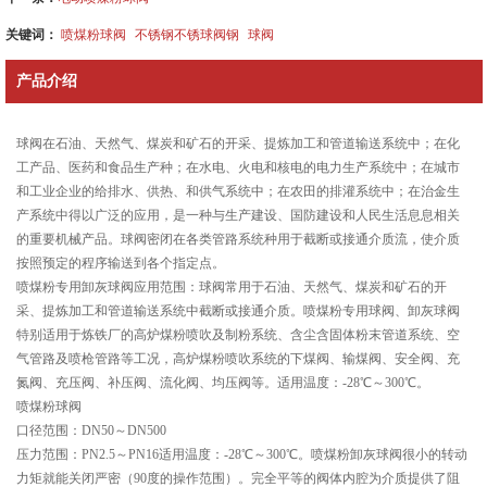
关键词：
喷煤粉球阀
不锈钢不锈球阀钢
球阀
产品介绍
球阀在石油、天然气、煤炭和矿石的开采、提炼加工和管道输送系统中；在化
工产品、医药和食品生产种；在水电、火电和核电的电力生产系统中；在城市
和工业企业的给排水、供热、和供气系统中；在农田的排灌系统中；在治金生
产系统中得以广泛的应用，是一种与生产建设、国防建设和人民生活息息相关
的重要机械产品。球阀密闭在各类管路系统种用于截断或接通介质流，使介质
按照预定的程序输送到各个指定点。
喷煤粉专用卸灰球阀应用范围：球阀常用于石油、天然气、煤炭和矿石的开
采、提炼加工和管道输送系统中截断或接通介质。喷煤粉专用球阀、卸灰球阀
特别适用于炼铁厂的高炉煤粉喷吹及制粉系统、含尘含固体粉末管道系统、空
气管路及喷枪管路等工况，高炉煤粉喷吹系统的下煤阀、输煤阀、安全阀、充
氮阀、充压阀、补压阀、流化阀、均压阀等。适用温度：-28℃～300℃。
喷煤粉球阀
口径范围：DN50～DN500
压力范围：PN2.5～PN16适用温度：-28℃～300℃。喷煤粉卸灰球阀很小的转动
力矩就能关闭严密（90度的操作范围）。完全平等的阀体内腔为介质提供了阻